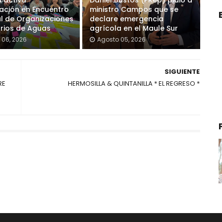
 activa
Daniel Bustos (PRep) pidió a
pación en Encuentro
ministro Campos que se
l de Organizaciones
declare emergencia
rios de Aguas
agrícola en el Maule Sur
 06, 2026
Agosto 05, 2026
SIGUIENTE
RE
HERMOSILLA & QUINTANILLA * EL REGRESO *