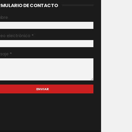
RMULARIO DE CONTACTO
bre
reo electrónico
*
saje
*