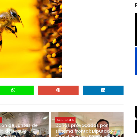
A
AGRICOLA
ión de Juntas de
Daños provocados por
ia del Maule
sistema frontal: Diputado