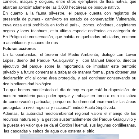
canelos, maquis y coigües, entre otros ejemplares de flora nativa, que
abarcan aproximadamente las 3.000 hectáreas de bosque nativo.
En cuanto a la fauna silvestre, el parque cuenta con registros de
presencia de pumas,- carnívoro en estado de conservación Vulnerable,
cuya caza está prohibida en todo el país-, zorros, cóndores, carpinteros
negros y loros tricahues, esta última especie endémica en categoría de
En Peligro de conservación, que habita en quebradas arboladas, cercano
a acantilados y cauces de ríos.
Futuras acciones
En la oportunidad, el Seremi del Medio Ambiente, dialogó con Lower
López, dueño del Parque “Guaiquivilo” y con Manuel Briceño, director
ejecutivo del parque sobre la importancia de impulsar este territorio
privado y a futuro comenzar a trabajar de manera formal, para obtener una
declaración oficial como área protegida, y así continuar conservando su
rica biodiversidad biológica.
“Lo que hemos manifestado el día de hoy es que está la disposición de
nuestro ministerio para poder apoyar y trabajar en torno a esta iniciativa
de conservación particular, porque es fundamental incrementar las áreas
protegidas a nivel regional y nacional”, indicó Pablo Sepúlveda.
Además, la autoridad medioambiental regional valoró el manejo de los
recursos naturales y la gestión sustentablemente del Parque Guiaquivilo y
la puesta en valor que se da al Cordón Huemul, sus lagunas cordilleranas,
las cascadas y saltos de agua que ostenta el sitio.