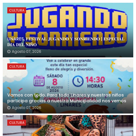
CULTURA
LINARES, 𝐅𝐄𝐒𝐓𝐈𝐕𝐀𝐋 𝐉𝐔𝐆𝐀𝐍𝐃𝐎 𝐘 𝐒𝐎𝐍𝐑𝐈𝐄𝐍𝐃𝐎 | 𝐄𝐒𝐏𝐄𝐂𝐈𝐀𝐋
𝐃𝐈́𝐀 𝐃𝐄𝐋 𝐍𝐈Ñ𝐎
Agosto 07, 2026
CULTURA
Vamos con todo. Para todo Linares y nuestros niños
participa gracias a nuestra Municipalidad nos vemos
Agosto 07, 2026
CULTURA