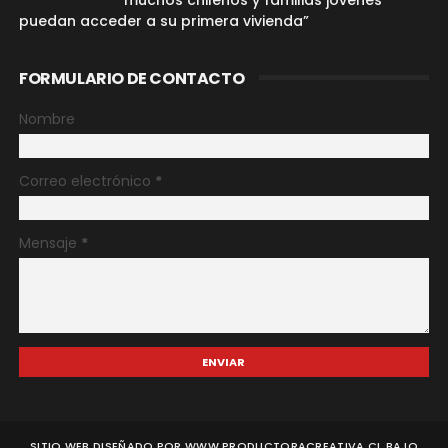
muchos chilenos y familias jóvenes
puedan acceder a su primera vivienda”
FORMULARIO DE CONTACTO
Nombre
Correo electrónico
*
Mensaje
*
SITIO WEB DISEÑADO POR WWW.PRODUCTORACREATIVA.CL BAJO