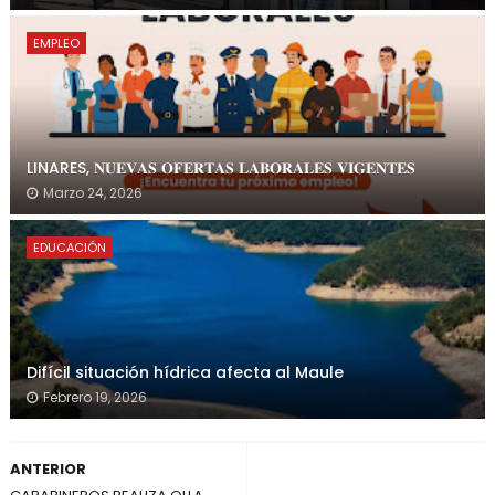
EMPLEO
LINARES, 𝐍𝐔𝐄𝐕𝐀𝐒 𝐎𝐅𝐄𝐑𝐓𝐀𝐒 𝐋𝐀𝐁𝐎𝐑𝐀𝐋𝐄𝐒 𝐕𝐈𝐆𝐄𝐍𝐓𝐄𝐒
Marzo 24, 2026
EDUCACIÓN
Difícil situación hídrica afecta al Maule
Febrero 19, 2026
ANTERIOR