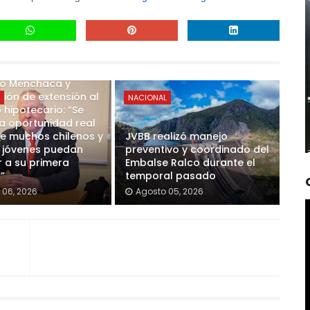
o Menchaca y
ión de extensión al
L
NACIONAL
 hipotecario: “Se
a oportunidad real
e muchos chilenos y
JVBB realizó manejo
s jóvenes puedan
preventivo y coordinado del
 a su primera
Embalse Ralco durante el
”
temporal pasado
 06, 2026
Agosto 05, 2026