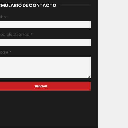
RMULARIO DE CONTACTO
bre
reo electrónico
*
saje
*