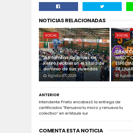
NOTICIAS RELACIONADAS
SOCIAL
SOCIAL
GRAN CE
159 familias de Brisas de
NIÑO"" 
Retiro recibieron el título de
ESPECIA
dominio de sus viviendas
DE LINA
Agosto 07, 2026
Agosto
ANTERIOR
Intendente Prieto encabezó la entrega de
certificados “Renueva tu micro y renueva tu
colectivo” en el Maule sur
COMENTA ESTA NOTICIA