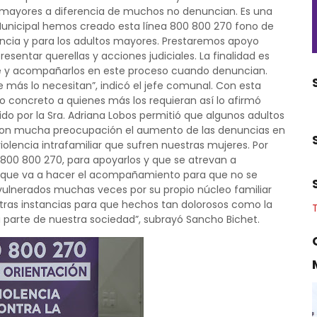
os mayores a diferencia de muchos no denuncian. Es una
 Municipal hemos creado esta línea 800 800 270 fono de
encia y para los adultos mayores. Prestaremos apoyo
esentar querellas y acciones judiciales. La finalidad es
te y acompañarlos en este proceso cuando denuncian.
más lo necesitan”, indicó el jefe comunal. Con esta
o concreto a quienes más los requieran así lo afirmó
ido por la Sra. Adriana Lobos permitió que algunos adultos
con mucha preocupación el aumento de las denuncias en
iolencia intrafamiliar que sufren nuestras mujeres. Por
 800 800 270, para apoyarlos y que se atrevan a
o que va a hacer el acompañamiento para que no se
 vulnerados muchas veces por su propio núcleo familiar
tras instancias para que hechos tan dolorosos como la
a parte de nuestra sociedad”, subrayó Sancho Bichet.