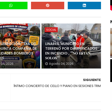
SOCIAL
LEBRACION ""DIA DEL
LINARES, MUNICIPIO EN
QUINTA COMPAÑiA DE
TERRENO POR DAMNIFICADOS
LIDADES BOMBEROS
EN INCENDIO , ""𝐍𝐎 𝐄𝐒𝐓𝐀́𝐍
RES
𝐒𝐎𝐋𝐎𝐒""
 04, 2026
Agosto 04, 2026
SIGUIENTE
ÍNTIMO CONCIERTO DE CELLO Y PIANO EN SESIONES TRM