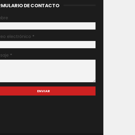
RMULARIO DE CONTACTO
bre
reo electrónico
*
saje
*