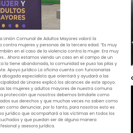
la Unión Comunal de Adultos Mayores valoró la
contra mujeres y personas de la tercera edad. “Es muy
bién en el caso de la violencia contra la mujer. Era muy
nes… Ahora estamos viendo un caso en el campo de un
ita la tiene abandonada, la comunidad se puso las pilas y
te. Apoyo jurídico La oficina cuenta con funcionarias
 abogada especialista que orientará y ayudará a las
cipalidad de Linares explicó los alcances de este apoyo.
as las mujeres y adultos mayores de nuestra comuna
 la protección que nosotros debemos brindarle como
nerados sus derechos y que muchas veces no saben como
aben como denunciar, por lo tanto, para nosotros esto es
po jurídico que acompañará a las víctimas en todos los
escuchados y que puedan ser de alguna manera
esional y asesora jurídica.