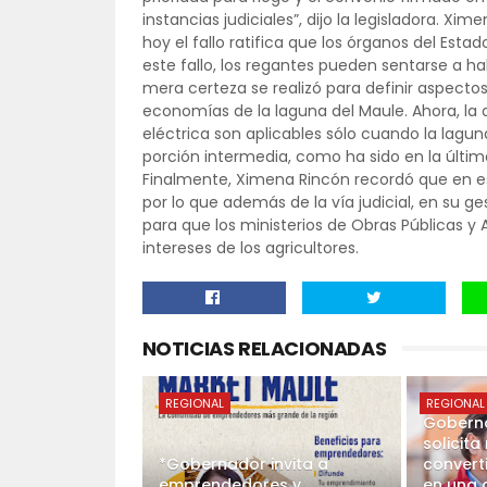
instancias judiciales”, dijo la legisladora. X
hoy el fallo ratifica que los órganos del Esta
este fallo, los regantes pueden sentarse a ha
mera certeza se realizó para definir aspectos 
economías de la laguna del Maule. Ahora, la 
eléctrica son aplicables sólo cuando la lagun
porción intermedia, como ha sido en la últim
Finalmente, Ximena Rincón recordó que en est
por lo que además de la vía judicial, en su g
para que los ministerios de Obras Públicas y
intereses de los agricultores.
NOTICIAS RELACIONADAS
REGIONAL
REGIONAL
Goberna
solicit
*Gobernador invita a
convert
emprendedores y
en una 