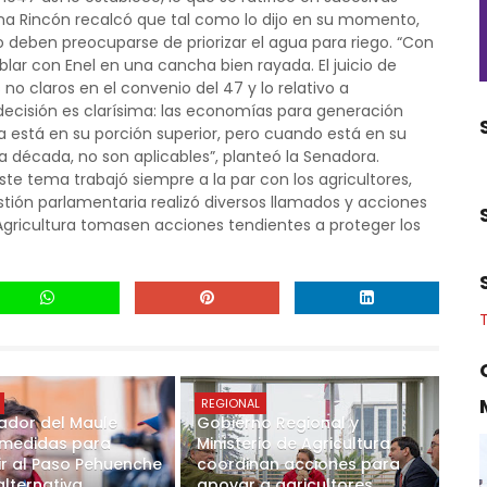
imena Rincón recalcó que tal como lo dijo en su momento,
do deben preocuparse de priorizar el agua para riego. “Con
blar con Enel en una cancha bien rayada. El juicio de
no claros en el convenio del 47 y lo relativo a
decisión es clarísima: las economías para generación
a está en su porción superior, pero cuando está en su
a década, no son aplicables”, planteó la Senadora.
e tema trabajó siempre a la par con los agricultores,
estión parlamentaria realizó diversos llamados y acciones
 Agricultura tomasen acciones tendientes a proteger los
REGIONAL
dor del Maule
Gobierno Regional y
a medidas para
Ministerio de Agricultura
ir al Paso Pehuenche
coordinan acciones para
alternativa
apoyar a agricultores