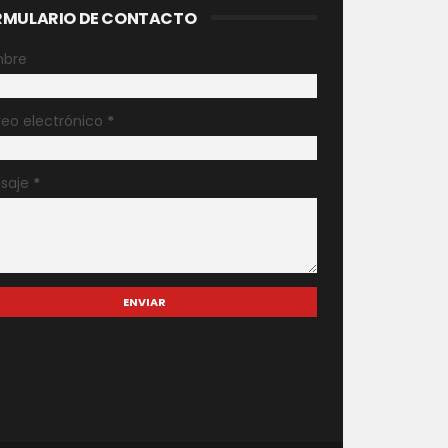
RMULARIO DE CONTACTO
bre
reo electrónico
*
saje
*