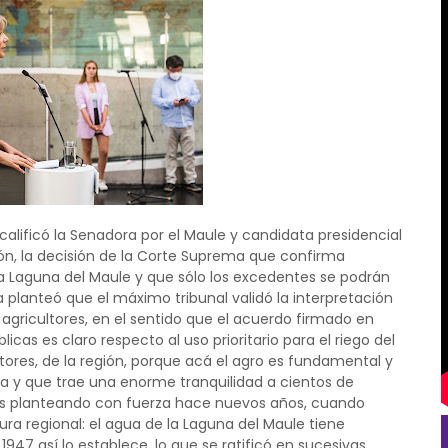
calificó la Senadora por el Maule y candidata presidencial
ón, la decisión de la Corte Suprema que confirma
 la Laguna del Maule y que sólo los excedentes se podrán
a planteó que el máximo tribunal validó la interpretación
agricultores, en el sentido que el acuerdo firmado en
icas es claro respecto al uso prioritario para el riego del
ltores, de la región, porque acá el agro es fundamental y
ha y que trae una enorme tranquilidad a cientos de
os planteando con fuerza hace nuevos años, cuando
ra regional: el agua de la Laguna del Maule tiene
1947 así lo establece, lo que se ratificó en sucesivas