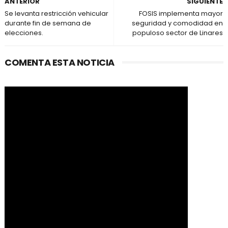
ANTERIOR
SIGUIENTE
Se levanta restricción vehicular
FOSIS implementa mayor
durante fin de semana de
seguridad y comodidad en
elecciones.
populoso sector de Linares
COMENTA ESTA NOTICIA