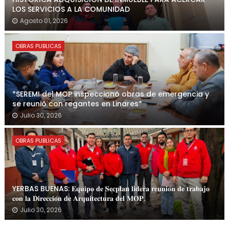
LOS SERVICIOS A LA COMUNIDAD
Agosto 01, 2026
OBRAS PUBLICAS
*SEREMI del MOP inspeccionó obras de emergencia y
se reunió con regantes en Linares*
Julio 30, 2026
OBRAS PUBLICAS
YERBAS BUENAS: 𝐄𝐪𝐮𝐢𝐩𝐨 𝐝𝐞 𝐒𝐞𝐜𝐩𝐥𝐚𝐧 𝐥𝐢𝐝𝐞𝐫𝐚 𝐫𝐞𝐮𝐧𝐢𝐨́𝐧 𝐝𝐞 𝐭𝐫𝐚𝐛𝐚𝐣𝐨
𝐜𝐨𝐧 𝐥𝐚 𝐃𝐢𝐫𝐞𝐜𝐜𝐢𝐨́𝐧 𝐝𝐞 𝐀𝐫𝐪𝐮𝐢𝐭𝐞𝐜𝐭𝐮𝐫𝐚 𝐝𝐞𝐥 𝐌𝐎𝐏.
Julio 30, 2026