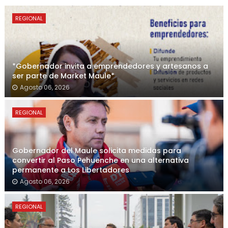
REGIONAL
*Gobernador invita a emprendedores y artesanos a
ser parte de Market Maule*
Agosto 06, 2026
REGIONAL
Gobernador del Maule solicita medidas para
convertir al Paso Pehuenche en una alternativa
permanente a Los Libertadores
Agosto 06, 2026
REGIONAL