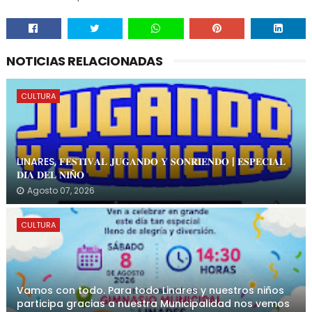
NOTICIAS RELACIONADAS
CULTURA
LINARES, 𝐅𝐄𝐒𝐓𝐈𝐕𝐀𝐋 𝐉𝐔𝐆𝐀𝐍𝐃𝐎 𝐘 𝐒𝐎𝐍𝐑𝐈𝐄𝐍𝐃𝐎 | 𝐄𝐒𝐏𝐄𝐂𝐈𝐀𝐋
𝐃𝐈́𝐀 𝐃𝐄𝐋 𝐍𝐈Ñ𝐎
Agosto 07, 2026
CULTURA
Vamos con todo. Para todo Linares y nuestros niños
participa gracias a nuestra Municipalidad nos vemos