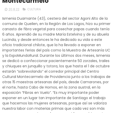
Montecarmelo
20.8.22
CULTURA
Ismenia Duamante (43), cestera del sector Agoni Alto de la
comuna de Queilen, en la Región de Los Lagos, hizo su primer
canasto de fibra vegetal para cosechar papas cuando tenía
6 años. Aprendió de su madre María Estelvina y de su abuela
Lucinda, y desde entonces le ha dedicado su vida a este
oficio tradicional chilote, que la ha llevado a exponer en
importantes ferias del país como la Muestra de Artesanía UC
y la ExpoMundoRural. Durante los últimos dos meses, Ismenia
se dedicó a confeccionar pacientemente 50 zorzales, trailes
y chiuques en junquillo y totora, los que hasta el 1 de octubre
estarán “sobrevolando” el corredor principal del Centro
Cultural Montecarmelo de Providencia junto a los trabajos de
otras 15 maestras artesanas del país, desde Camarones, por
el norte, hasta Cabo de Hornos, en la zona austral, en la
exposición “Fibras en Vuelo”. “Es muy importante poder
exponer en un lugar tan importante de Santiago el trabajo
que hacemos las mujeres artesanas, porque así se valoriza
nuestra labor con materias primas que cada vez son más