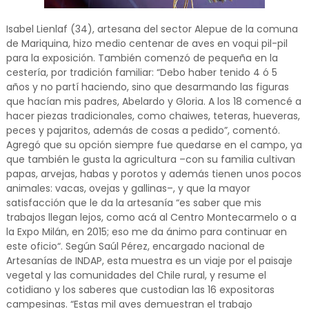
Isabel Lienlaf (34), artesana del sector Alepue de la comuna
de Mariquina, hizo medio centenar de aves en voqui pil-pil
para la exposición. También comenzó de pequeña en la
cestería, por tradición familiar: “Debo haber tenido 4 ó 5
años y no partí haciendo, sino que desarmando las figuras
que hacían mis padres, Abelardo y Gloria. A los 18 comencé a
hacer piezas tradicionales, como chaiwes, teteras, hueveras,
peces y pajaritos, además de cosas a pedido”, comentó.
Agregó que su opción siempre fue quedarse en el campo, ya
que también le gusta la agricultura –con su familia cultivan
papas, arvejas, habas y porotos y además tienen unos pocos
animales: vacas, ovejas y gallinas–, y que la mayor
satisfacción que le da la artesanía “es saber que mis
trabajos llegan lejos, como acá al Centro Montecarmelo o a
la Expo Milán, en 2015; eso me da ánimo para continuar en
este oficio“. Según Saúl Pérez, encargado nacional de
Artesanías de INDAP, esta muestra es un viaje por el paisaje
vegetal y las comunidades del Chile rural, y resume el
cotidiano y los saberes que custodian las 16 expositoras
campesinas. “Estas mil aves demuestran el trabajo