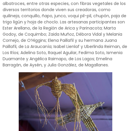
albatroces, entre otras especies, con fibras vegetales de los
diversos territorios donde viven sus creadoras, como
quilineja, conquillo, ñapo, junco, voqui pil-pil, chupón, paja de
trigo ligún y hoja de choclo. Las artesanas participantes son
Ester Arellano, de la Región de Arica y Parinacota; Marta
Godoy, de Coquimbo; Zaida Muñoz, Débora Vidal y Melania
Cornejo, de O’Higgins; Elena Paillafil y su hermana Juana
Paillafil, de La Araucanía; Isabel Lienlaf y Uberlinda Reiman, de
Los Ríos; Adelina Soto, Raquel Aguilar, Fedima Soto, Ismenia
Duamante y Angélica Raimapo, de Los Lagos; Emelina
Barragán, de Aysén, y Julia González, de Magallanes.