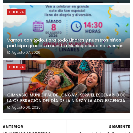
CULTURA
Vamos con todo. Para todo Linares y nuestros niños
participa gracias a nuestra Municipalidad nos vemos
Agosto 07, 2026
CULTURA
GIMNASIO MUNICIPAL DE LONGAVÍ SERÁ EL ESCENARIO DE
LA CELEBRACIÓN DEL DÍA DE LA NIÑEZ Y LA ADOLESCENCIA
Agosto 06, 2026
ANTERIOR
SIGUIENTE