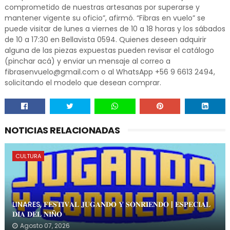
comprometido de nuestras artesanas por superarse y
mantener vigente su oficio”, afirmó. “Fibras en vuelo” se
puede visitar de lunes a viernes de 10 a 18 horas y los sábados
de 10 a 17:30 en Bellavista 0594. Quienes deseen adquirir
alguna de las piezas expuestas pueden revisar el catálogo
(pinchar acá) y enviar un mensaje al correo a
fibrasenvuelo@gmail.com o al WhatsApp +56 9 6613 2494,
solicitando el modelo que desean comprar.
NOTICIAS RELACIONADAS
CULTURA
LINARES, 𝐅𝐄𝐒𝐓𝐈𝐕𝐀𝐋 𝐉𝐔𝐆𝐀𝐍𝐃𝐎 𝐘 𝐒𝐎𝐍𝐑𝐈𝐄𝐍𝐃𝐎 | 𝐄𝐒𝐏𝐄𝐂𝐈𝐀𝐋
𝐃𝐈́𝐀 𝐃𝐄𝐋 𝐍𝐈Ñ𝐎
Agosto 07, 2026