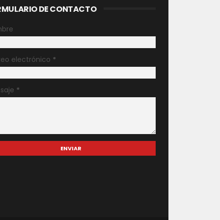
RMULARIO DE CONTACTO
bre
reo electrónico
*
saje
*