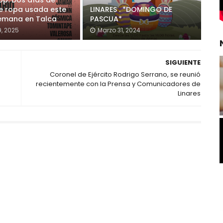
op: Dos días de
e ropa usada este
LINARES . *DOMINGO DE
semana en Talca
PASCUA*
9, 2025
Marzo 31, 2024
SIGUIENTE
Coronel de Ejército Rodrigo Serrano, se reunió
recientemente con la Prensa y Comunicadores de
Linares