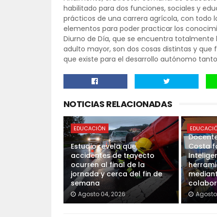
habilitado para dos funciones, sociales y ed
prácticos de una carrera agrícola, con todo 
elementos para poder practicar los conocimie
Diurno de Día, que se encuentra totalmente ha
adulto mayor, son dos cosas distintas y que 
que existe para el desarrollo autónomo tanto
NOTICIAS RELACIONADAS
EDUCACIÓN
EDUCACI
Docente
Estudio revela que
Costa f
accidentes de trayecto
Inteligen
ocurren al final de la
herrami
jornada y cerca del fin de
mediant
semana
colabor
Agosto 04, 2026
Agosto