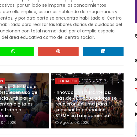
ucativas, por un lado se imparte los conocimientos
lo que ella implica, estamos hablando de maquinarías y
ntos, y por otra parte se encuentra habilitado el Centro
bilitado para realizar las labores diarias de cuidados del
funcionan con total normalidad, por el amplio espacio
 del área educativa como del centro social”.
ÓN
EDUCACIÓN
s del SLEP Maule
ortalecen uso de
Innovación sin fronteras:
cia Artificial y
Más de 400 educadores se
entas digitales
reunieron en Lima para
e trabajo
impulsar la educación
ativo
STEM+ en Latinoamérica
 04, 2026
Agosto 03, 2026