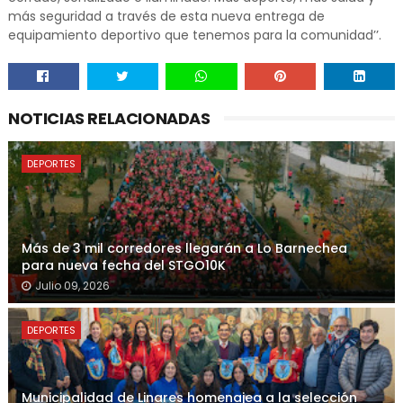
más seguridad a través de esta nueva entrega de
equipamiento deportivo que tenemos para la comunidad’’.
NOTICIAS RELACIONADAS
DEPORTES
Más de 3 mil corredores llegarán a Lo Barnechea
para nueva fecha del STGO10K
Julio 09, 2026
DEPORTES
Municipalidad de Linares homenajea a la selección