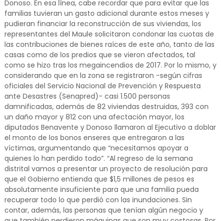
Donoso. En esa línea, cabe recordar que para evitar que las
familias tuvieran un gasto adicional durante estos meses y
pudieran financiar la reconstrucción de sus viviendas, los
representantes del Maule solicitaron condonar las cuotas de
las contribuciones de bienes raíces de este año, tanto de las
casas como de los predios que se vieron afectados, tal
como se hizo tras los megaincendios de 2017. Por lo mismo, y
considerando que en la zona se registraron -según cifras
oficiales del Servicio Nacional de Prevención y Respuesta
ante Desastres (Senapred)- casi 1.500 personas
damnificadas, además de 82 viviendas destruidas, 393 con
un daño mayor y 812 con una afectación mayor, los
diputados Benavente y Donoso llamaron al Ejecutivo a doblar
el monto de los bonos enseres que entregaron a las
víctimas, argumentando que “necesitamos apoyar a
quienes lo han perdido todo”. “Al regreso de la semana
distrital vamos a presentar un proyecto de resolución para
que el Gobierno entienda que $1,5 millones de pesos es
absolutamente insuficiente para que una familia pueda
recuperar todo lo que perdió con las inundaciones. Sin
contar, además, las personas que tenían algún negocio y
que también perdieron máquinas que son muy costosas. Por