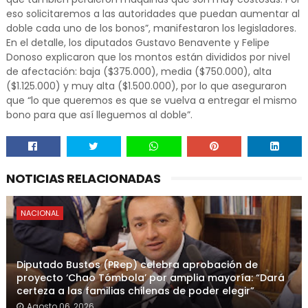
eso solicitaremos a las autoridades que puedan aumentar al
doble cada uno de los bonos”, manifestaron los legisladores.
En el detalle, los diputados Gustavo Benavente y Felipe
Donoso explicaron que los montos están divididos por nivel
de afectación: baja ($375.000), media ($750.000), alta
($1.125.000) y muy alta ($1.500.000), por lo que aseguraron
que “lo que queremos es que se vuelva a entregar el mismo
bono para que así lleguemos al doble”.
NOTICIAS RELACIONADAS
NACIONAL
Diputado Bustos (PRep) celebra aprobación de
proyecto ‘Chao Tómbola’ por amplia mayoría: “Dará
certeza a las familias chilenas de poder elegir”
Agosto 06, 2026