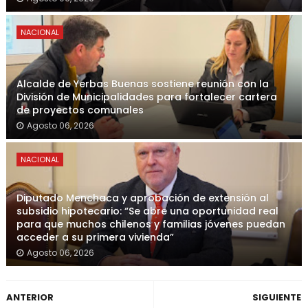
NACIONAL
Alcalde de Yerbas Buenas sostiene reunión con la
División de Municipalidades para fortalecer cartera
de proyectos comunales
Agosto 06, 2026
NACIONAL
Diputado Menchaca y aprobación de extensión al
subsidio hipotecario: “Se abre una oportunidad real
para que muchos chilenos y familias jóvenes puedan
acceder a su primera vivienda”
Agosto 06, 2026
ANTERIOR
SIGUIENTE