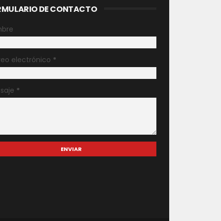
RMULARIO DE CONTACTO
bre
reo electrónico
*
saje
*