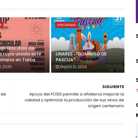
A
PANORAMA
op: Dos días de
e ropa usada este
LINARES . *DOMINGO DE
semana en Talca
PASCUA*
9, 2025
Marzo 31, 2024
SIGUIENTE
s de
Apoyo del FOSIS permite a viñateros mejorar la
calidad y optimizar la producción de sus vinos de
origen centenario