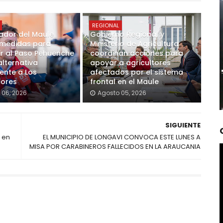
REGIONAL
dor del Maule
Gobierno Regional y
a medidas para
Ministerio de Agricultura
ir al Paso Pehuenche
coordinan acciones para
alternativa
apoyar a agricultores
nte a Los
afectados por el sistema
dores
frontal en el Maule
 06, 2026
Agosto 05, 2026
SIGUIENTE
 en
EL MUNICIPIO DE LONGAVI CONVOCA ESTE LUNES A
MISA POR CARABINEROS FALLECIDOS EN LA ARAUCANIA