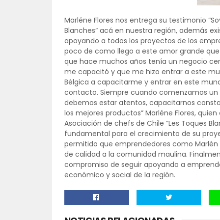
Marléne Flores nos entrega su testimonio “So
Blanches“ acá en nuestra región, además ex
apoyando a todos los proyectos de los empr
poco de como llego a este amor grande que 
que hace muchos años tenía un negocio cent
me capacitó y que me hizo entrar a este mun
Bélgica a capacitarme y entrar en este mun
contacto. Siempre cuando comenzamos un s
debemos estar atentos, capacitarnos const
los mejores productos” Marléne Flores, quien
Asociación de chefs de Chile “Les Toques Bl
fundamental para el crecimiento de su proy
permitido que emprendedores como Marlén p
de calidad a la comunidad maulina. Finalmen
compromiso de seguir apoyando a emprended
económico y social de la región.