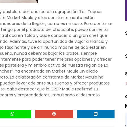
y pastelera pertenezco a la agrupación “Les Toques
iste Market Maule y ellos constantemente están
endedores de la Región, como es mi caso. Para contar un
tengo por el producto del chocolate, puedo comentar
ral acá en Talca y pude conocer a un gran chef que
do. Además, tuve la oportunidad de viajar a Francia y
do fascinante y de ahí nunca más he dejado estar en
ueño, nunca debemos bajar los brazos, siempre
antemente para poder tener mejores opciones y ofrecer
 es pastelera y miembro activo de nuestra región de La
anches”, ha encontrado en Market Maule un aliado
ecto. La colaboración constante de Market Maule ha
uedan llevar adelante sus sueños y ofrecer productos
te, cabe destacar que la CRDP Maule reafirmó su
ores y emprendedoras, impulsando el desarrollo