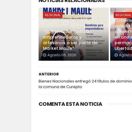
NOTICIAS RELACIONADAS
REGIONAL
REGIONAL
Goberna
solicit
*Gobernador invita a
convert
emprendedores y
en una 
artesanos a ser parte de
permane
Market Maule*
Liberta
Agosto 06, 2026
Agosto
ANTERIOR
Bienes Nacionales entregó 24 títulos de dominio
la comuna de Curepto
COMENTA ESTA NOTICIA