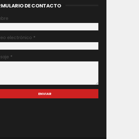
RMULARIO DE CONTACTO
bre
reo electrónico
*
saje
*