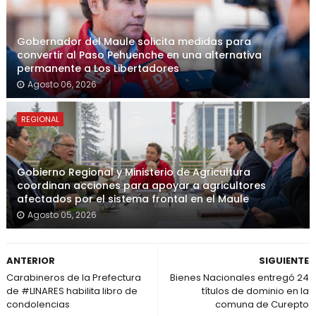
Gobernador del Maule solicita medidas para
convertir al Paso Pehuenche en una alternativa
permanente a Los Libertadores
Agosto 06, 2026
REGIONAL
Gobierno Regional y Ministerio de Agricultura
coordinan acciones para apoyar a agricultores
afectados por el sistema frontal en el Maule
Agosto 05, 2026
ANTERIOR
SIGUIENTE
Carabineros de la Prefectura
Bienes Nacionales entregó 24
de #LINARES habilita libro de
títulos de dominio en la
condolencias
comuna de Curepto