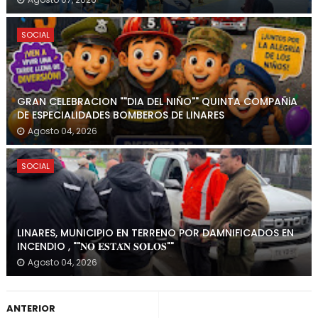
SOCIAL
GRAN CELEBRACION ""DIA DEL NIÑO"" QUINTA COMPAÑiA
DE ESPECIALIDADES BOMBEROS DE LINARES
Agosto 04, 2026
SOCIAL
LINARES, MUNICIPIO EN TERRENO POR DAMNIFICADOS EN
INCENDIO , ""𝐍𝐎 𝐄𝐒𝐓𝐀́𝐍 𝐒𝐎𝐋𝐎𝐒""
Agosto 04, 2026
ANTERIOR