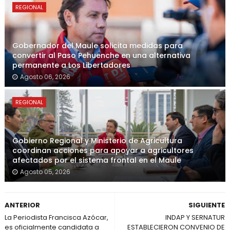
REGIONAL
Gobernador del Maule solicita medidas para
convertir al Paso Pehuenche en una alternativa
permanente a Los Libertadores
Agosto 06, 2026
REGIONAL
Gobierno Regional y Ministerio de Agricultura
coordinan acciones para apoyar a agricultores
afectados por el sistema frontal en el Maule
Agosto 05, 2026
ANTERIOR
SIGUIENTE
La Periodista Francisca Azócar,
INDAP Y SERNATUR
es oficialmente candidata a
ESTABLECIERON CONVENIO DE