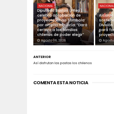
NACIONAL
NACIONA
Diputado Bustos (PRep)
celebra aprobación de
Alcalde
proyecto ‘Chao Tómbola’
sostien
por amplia mayoría: “Dará
División
certeza a las familias
para fo
chilenas de poder elegir”
proyec
Agosto 06, 2026
Agosto
ANTERIOR
Así disfrutan las pastas los chilenos
COMENTA ESTA NOTICIA