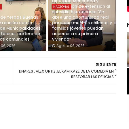
Diputado Menchaca y
aprobación de extensión al
L
NACIONAL
subsidio hipotecario: “Se
 de Yerbas Buenas
abre una oportunidad real
e reunión con la
para que muchos chilenos y
 de Municipalidades
familias jóvenes puedan
rtalecer cartera de
acceder a su primera
tos comunales
vivienda”
 06, 2026
Agosto 06, 2026
SIGUIENTE
LINARES , ALEX ORTIZ ,EL KAMIKAZE DE LA COMEDIA EN "
RESTOBAR LAS DELICIAS "