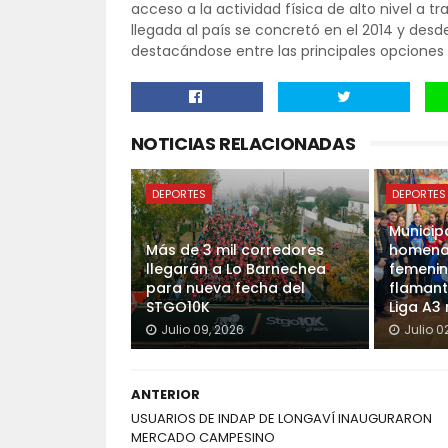
acceso a la actividad física de alto nivel a 
llegada al país se concretó en el 2014 y de
destacándose entre las principales opciones d
NOTICIAS RELACIONADAS
DEPORTES
DEPORTES
Municip
Más de 3 mil corredores
homenaj
llegarán a Lo Barnechea
femenin
para nueva fecha del
flamant
STGO10K
Liga A3
Julio 09, 2026
Julio 0
ANTERIOR
USUARIOS DE INDAP DE LONGAVÍ INAUGURARON
MERCADO CAMPESINO