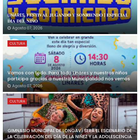
LINARES, 𝐅𝐄𝐒𝐓𝐈𝐕𝐀𝐋 𝐉𝐔𝐆𝐀𝐍𝐃𝐎 𝐘 𝐒𝐎𝐍𝐑𝐈𝐄𝐍𝐃𝐎 | 𝐄𝐒𝐏𝐄𝐂𝐈𝐀𝐋
𝐃𝐈́𝐀 𝐃𝐄𝐋 𝐍𝐈Ñ𝐎
Agosto 07, 2026
CULTURA
Vamos con todo. Para todo Linares y nuestros niños
participa gracias a nuestra Municipalidad nos vemos
Agosto 07, 2026
CULTURA
GIMNASIO MUNICIPAL DE LONGAVÍ SERÁ EL ESCENARIO DE
LA CELEBRACIÓN DEL DÍA DE LA NIÑEZ Y LA ADOLESCENCIA