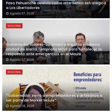
Paso Pehuenche avanza como alternativa estratégica
a Los Libertadores
Agosto 07, 2026
REGIONAL
Gobernador Álvarez-Salamanca impulsa moderna
Unidad de Alerta Temprana Móvil para fortalecer la
respuesta ante emergencias en el Maule
Agosto 07, 2026
REGIONAL
*Gobernador invita a emprendedores y artesanos a
ser parte de Market Maule*
Agosto 06, 2026