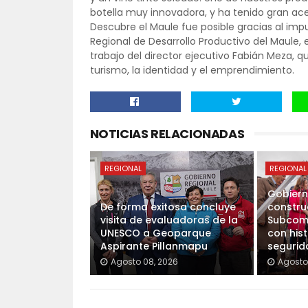
botella muy innovadora, y ha tenido gran ac
Descubre el Maule fue posible gracias al impu
Regional de Desarrollo Productivo del Maule,
trabajo del director ejecutivo Fabián Meza, qu
turismo, la identidad y el emprendimiento.
NOTICIAS RELACIONADAS
REGIONAL
REGIONAL
Gobierno
De forma exitosa concluye
constru
visita de evaluadoras de la
Subcomi
UNESCO a Geoparque
con hist
Aspirante Pillanmapu
segurid
Agosto 08, 2026
Agosto