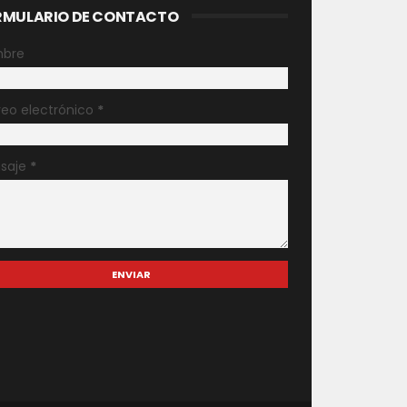
RMULARIO DE CONTACTO
bre
reo electrónico
*
saje
*