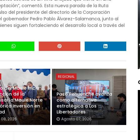
eptación”, comentó. Esta nueva parada de la Ruta
lso del presidente del directorio de la Corporación
 el gobernador Pedro Pablo Álvarez-Salamanca, junto al
ienes siguen fortaleciendo el desarrollo local a través del
REGIONAL
 del Maule inicia
cción de la
Paso Pehuenche avanza
saría Maule Norte
como alternativa
órica inversión en
estratégica a Los
ad
Libertadores
 08, 2026
Agosto 07, 2026