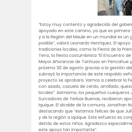
“Estoy muy contento y agradecido del gobern
apoyado en este camino, ya que es primera v
y a la Región del Maule en un mundial es un g
posible”, valoró Leonardo Henríquez. El apoyo
tradiciones locales, como la Fiesta de la Pri
Teno, la fiesta costumbrista “El Encuentro de
Mayor Añoranzas de Tanhuao en Pencahue y la 
próximo 30 de agosto gracias a la gestión del
subrayó la importancia de este respaldo se
proyecto se aprobara. Vamos a celebrar la Fi
con asado, cazuela de cerdo, arrollado, que
locales”. Asimismo, los pequeños cuequeros J
Surcadores de Yerbas Buenas, recibieron apo
Iquique. El alcalde de la comuna, Jonathan 
destacando que “estamos felices de que Jul
y de la región a Iquique. Este esfuerzo es con
detrás de estos niños. Agradezco especialm
este apoyo tan importante”.