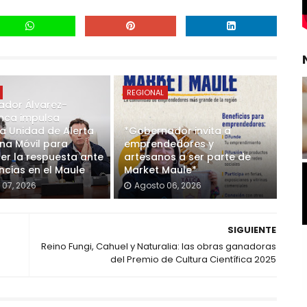
REGIONAL
dor Álvarez-
nca impulsa
 Unidad de Alerta
*Gobernador invita a
a Móvil para
emprendedores y
cer la respuesta ante
artesanos a ser parte de
cias en el Maule
Market Maule*
 07, 2026
Agosto 06, 2026
SIGUIENTE
Reino Fungi, Cahuel y Naturalia: las obras ganadoras
del Premio de Cultura Científica 2025