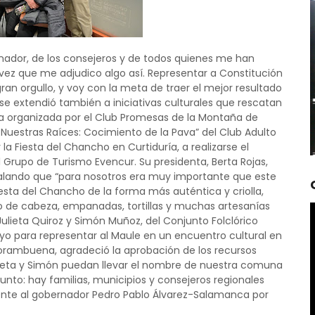
ador, de los consejeros y de todos quienes me han
ez que me adjudico algo así. Representar a Constitución
ran orgullo, y voy con la meta de traer el mejor resultado
 se extendió también a iniciativas culturales que rescatan
eta organizada por el Club Promesas de la Montaña de
 Nuestras Raíces: Cocimiento de la Pava” del Club Adulto
Fiesta del Chancho en Curtiduría, a realizarse el
 Grupo de Turismo Evencur. Su presidenta, Berta Rojas,
ñalando que “para nosotros era muy importante que este
esta del Chancho de la forma más auténtica y criolla,
so de cabeza, empanadas, tortillas y muchas artesanías
ulieta Quiroz y Simón Muñoz, del Conjunto Folclórico
yo para representar al Maule en un encuentro cultural en
Norambuena, agradeció la aprobación de los recursos
ieta y Simón puedan llevar el nombre de nuestra comuna
junto: hay familias, municipios y consejeros regionales
ente al gobernador Pedro Pablo Álvarez-Salamanca por