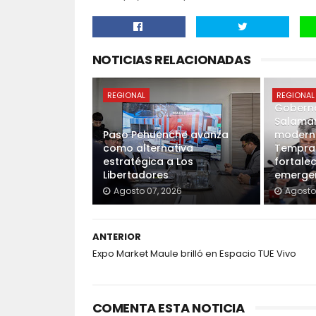
NOTICIAS RELACIONADAS
REGIONAL
REGIONAL
Goberna
Salama
Paso Pehuenche avanza
moderna
como alternativa
Tempran
estratégica a Los
fortale
Libertadores
emergen
Agosto 07, 2026
Agosto
ANTERIOR
Expo Market Maule brilló en Espacio TUE Vivo
COMENTA ESTA NOTICIA