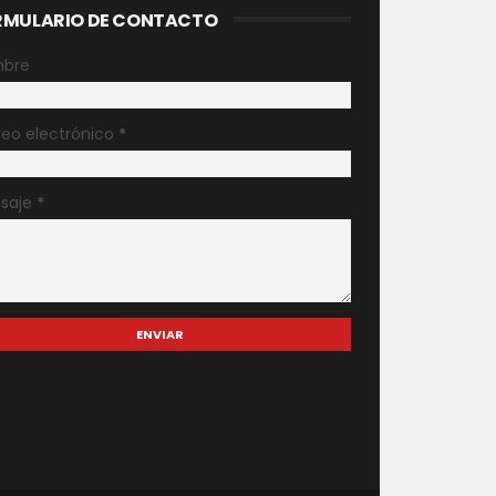
RMULARIO DE CONTACTO
bre
reo electrónico
*
saje
*