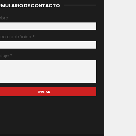
RMULARIO DE CONTACTO
bre
reo electrónico
*
saje
*