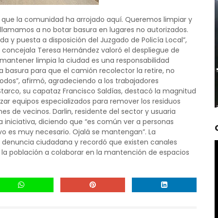
a que la comunidad ha arrojado aquí. Queremos limpiar y
llamamos a no botar basura en lugares no autorizados.
a y puesta a disposición del Juzgado de Policía Local”,
la concejala Teresa Hernández valoró el despliegue de
 mantener limpia la ciudad es una responsabilidad
 basura para que el camión recolector la retire, no
 todos”, afirmó, agradeciendo a los trabajadores
tarco, su capataz Francisco Saldías, destacó la magnitud
lizar equipos especializados para remover los residuos
s de vecinos. Darlin, residente del sector y usuaria
la iniciativa, diciendo que “es común ver a personas
ivo es muy necesario. Ojalá se mantengan”. La
 la denuncia ciudadana y recordó que existen canales
o a la población a colaborar en la mantención de espacios