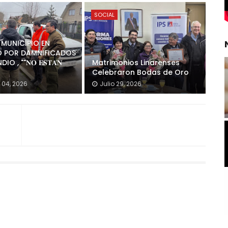
SOCIAL
, MUNICIPIO EN
O POR DAMNIFICADOS
O , ""𝐍𝐎 𝐄𝐒𝐓𝐀́𝐍
Matrimonios Linarenses
Celebraron Bodas de Oro
 04, 2026
Julio 29, 2026