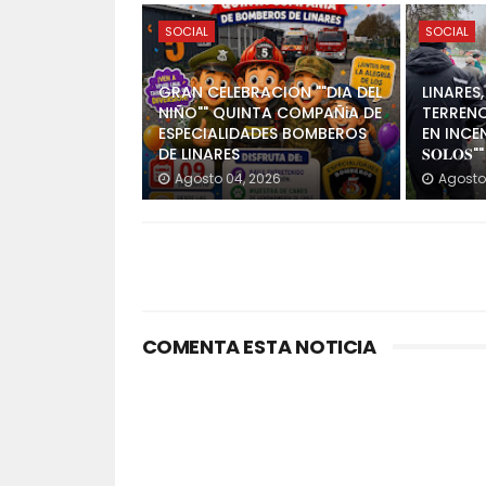
SOCIAL
SOCIAL
GRAN CELEBRACION ""DIA DEL
LINARES
NIÑO"" QUINTA COMPAÑiA DE
TERREN
ESPECIALIDADES BOMBEROS
EN INCENDI
DE LINARES
𝐒𝐎𝐋𝐎𝐒""
Agosto 04, 2026
Agosto
COMENTA ESTA NOTICIA