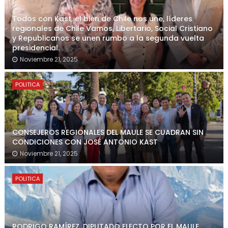
Todos con Kast, el bien de Chile nos une, líderes
regionales de Chile Vamos, Libertario, Social Cristiano
y Republicanos se unen rumbo a la segunda vuelta
presidencial.
Noviembre 21, 2025
POLITICA
CONSEJEROS REGIONALES DEL MAULE SE CUADRAN SIN
CONDICIONES CON JOSÉ ANTONIO KAST
Noviembre 21, 2025
POLITICA
RODRIGO RAMÍREZ, DIPUTADO ELECTO POR EL MAULE