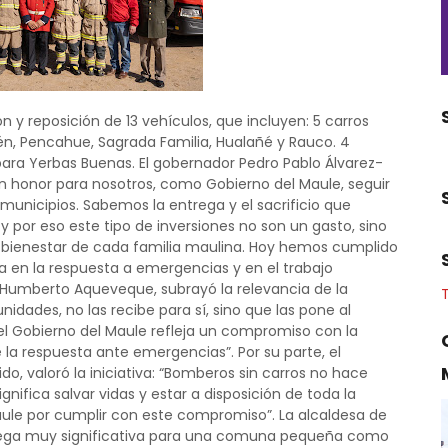
n y reposición de 13 vehículos, que incluyen: 5 carros
n, Pencahue, Sagrada Familia, Hualañé y Rauco. 4
para Yerbas Buenas. El gobernador Pedro Pablo Álvarez-
 honor para nosotros, como Gobierno del Maule, seguir
unicipios. Sabemos la entrega y el sacrificio que
 y por eso este tipo de inversiones no son un gasto, sino
l bienestar de cada familia maulina. Hoy hemos cumplido
 en la respuesta a emergencias y en el trabajo
l, Humberto Aqueveque, subrayó la relevancia de la
dades, no las recibe para sí, sino que las pone al
el Gobierno del Maule refleja un compromiso con la
e la respuesta ante emergencias”. Por su parte, el
do, valoró la iniciativa: “Bomberos sin carros no hace
ifica salvar vidas y estar a disposición de toda la
ule por cumplir con este compromiso”. La alcaldesa de
trega muy significativa para una comuna pequeña como