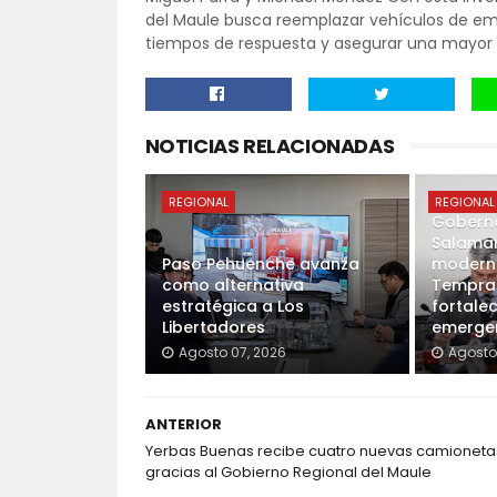
del Maule busca reemplazar vehículos de eme
tiempos de respuesta y asegurar una mayor co
NOTICIAS RELACIONADAS
REGIONAL
REGIONAL
Goberna
Salama
Paso Pehuenche avanza
moderna
como alternativa
Tempran
estratégica a Los
fortale
Libertadores
emergen
Agosto 07, 2026
Agosto
ANTERIOR
Yerbas Buenas recibe cuatro nuevas camioneta
gracias al Gobierno Regional del Maule