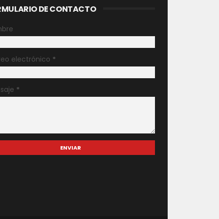
RMULARIO DE CONTACTO
bre
reo electrónico
*
saje
*