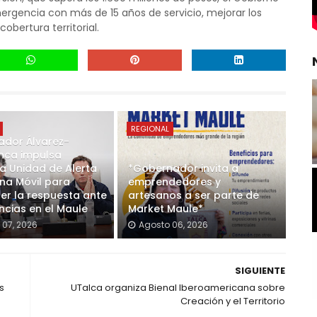
rgencia con más de 15 años de servicio, mejorar los
bertura territorial.
REGIONAL
dor Álvarez-
nca impulsa
 Unidad de Alerta
*Gobernador invita a
a Móvil para
emprendedores y
cer la respuesta ante
artesanos a ser parte de
cias en el Maule
Market Maule*
 07, 2026
Agosto 06, 2026
SIGUIENTE
s
UTalca organiza Bienal Iberoamericana sobre
Creación y el Territorio