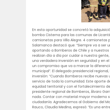
En esta oportunidad se concretó la adquisició
bomba Cisterna para las comunas de Licanté
camionetas para Villa Alegre. 4 camionetas 
Salamanca destacó que: “Siempre va a ser un
aportando a Bomberos de Chile y a nuestros m
realizan día a día por cuidar a nuestra gente,
una verdadera inversión en seguridad y en e
un compromiso que va a marcar la diferencia
municipal”. El delegado presidencial regiona
inversión: “Cuando Bomberos recibe nuevas uni
servicio de toda la comunidad. Este aporte d
equidad territorial y con el fortalecimiento d
presidente regional de Bomberos, Álvaro Garri
nada. Contar con material mayor moderno sign
ciudadanía. Agradecemos al Gobierno del Ma
Rauco, Claudia Medina, expresó: “Es una en