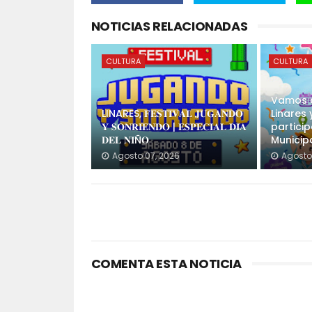
NOTICIAS RELACIONADAS
CULTURA
CULTURA
Vamos c
LINARES, 𝐅𝐄𝐒𝐓𝐈𝐕𝐀𝐋 𝐉𝐔𝐆𝐀𝐍𝐃𝐎
Linares 
𝐘 𝐒𝐎𝐍𝐑𝐈𝐄𝐍𝐃𝐎 | 𝐄𝐒𝐏𝐄𝐂𝐈𝐀𝐋 𝐃𝐈́𝐀
partici
𝐃𝐄𝐋 𝐍𝐈Ñ𝐎
Municip
Agosto 07, 2026
Agosto
COMENTA ESTA NOTICIA