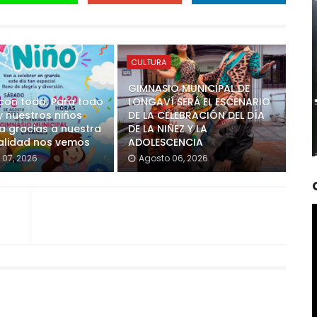
CULTURA
GIMNASIO MUNICIPAL DE
on todo. Para todo
LONGAVÍ SERÁ EL ESCENARIO
y nuestros niños
DE LA CELEBRACIÓN DEL DÍA
pa gracias a nuestra
DE LA NIÑEZ Y LA
alidad nos vemos
ADOLESCENCIA
 07, 2026
Agosto 06, 2026