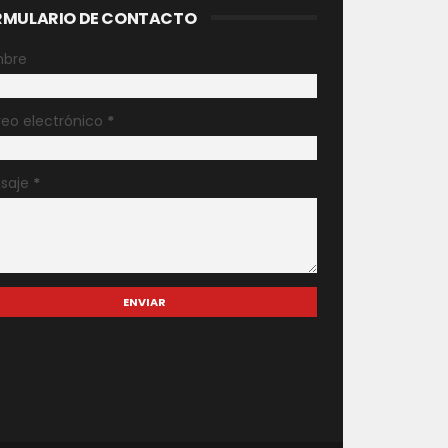
RMULARIO DE CONTACTO
bre
reo electrónico
*
saje
*