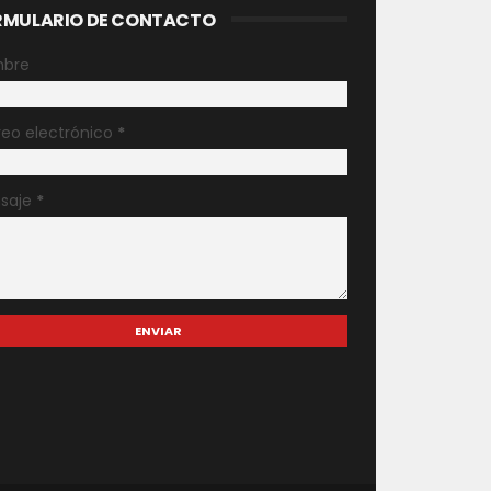
RMULARIO DE CONTACTO
bre
reo electrónico
*
saje
*