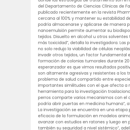
donde las estrategias de tratamiento son lim
del Departamento de Ciencias Clínicas de Fav
publicado recientemente en la revista Pharm
cercana al 100% y mantener su estabilidad de
podría almacenarse y aplicarse de manera pr
nanoemulsión permite aumentar su biodisponi
tejidos. Disuelto en alcohol u otros solvente
más toxicidad”, detalla la investigadora. La
no solo redujo la viabilidad de células neopl
invadir otros tejidos, un factor fundamental
formación de colonias tumorales durante 20
esperanzador es que vimos resultados positi
son altamente agresivas y resistentes a los 
problema de salud compartido entre especi
importantes similitudes con el que afecta a 
herramienta para la investigación traslacion
perros comparte varios mecanismos con el c
podría abrir puertas en medicina humana”, af
La investigación se encuentra en una etapa pr
eficacia de la formulación en modelos anima
avanzar con estudios en ratones y luego en p
también su seguridad a nivel sistémico”, adel