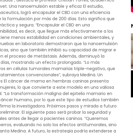
itadas”, destaca el profesor Cristian Torres, académico
et. Una nanoemulsión estable y eficaz El estudio,
aceutics, logró encapsular el CBD con una eficiencia
 la formulación por más de 200 días. Esto significa que
áctica y segura. “Encapsular el CBD en una
bilidad, es decir, que llegue más efectivamente a los
s tiene menos estabilidad en condiciones ambientales, y
s pruebas en laboratorio demostraron que la nanoemulsión
ásicas, sino que también inhibió su capacidad de migrar e
 en el proceso de metástasis. Además, disminuyó la
 días, mostrando un efecto prolongado. “Lo más
vos en células tumorales mamarias triple-negativo, que
tratamientos convencionales”, subraya Medina. Un
es El cáncer de mama en hembras caninas presenta
mujeres, lo que convierte a este modelo en una valiosa
al. “La transformación maligna del epitelio mamario en
áncer humano, por lo que este tipo de estudios también
irma la investigadora. Próximos pasos y mirada a futuro
eliminar. El siguiente paso será probar la seguridad y
les antes de llegar a pacientes caninos. “Queremos
erros, evaluando no solo los efectos antitumorales, sino
anta Medina. A futuro, la estrategia podría extenderse a