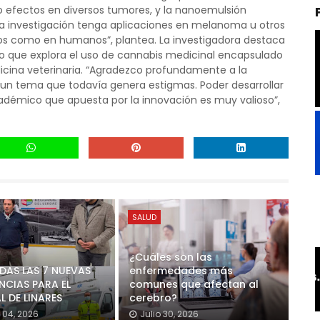
o efectos en diversos tumores, y la nanoemulsión
a investigación tenga aplicaciones en melanoma u otros
rros como en humanos”, plantea. La investigadora destaca
no que explora el uso de cannabis medicinal encapsulado
cina veterinaria. “Agradezco profundamente a la
en un tema que todavía genera estigmas. Poder desarrollar
cadémico que apuesta por la innovación es muy valioso”,
SALUD
¿Cuáles son las
AS LAS 7 NUEVAS
enfermedades más
CIAS PARA EL
comunes que afectan al
L DE LINARES
cerebro?
 04, 2026
Julio 30, 2026