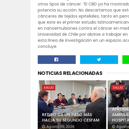
otros tipos de cáncer. “El CBD ya ha mostrad
potencia su acción. No descartamos que est
cánceres de tejidos epiteliales, tanto en pe
que este es el primer estudio latinoamerica
en nanoemulsiones contra el cáncer en medi
Universidad de Chile por abrirse a trabajar 
esta línea de investigación en un espacio a
concluye.
NOTICIAS RELACIONADAS
SALUD
SALUD
APROBAD
RETIRO DA UN PASO MÁS
AMBULAN
HACIA SU SEGUNDO CESFAM
HOSPITA
Agosto 05, 2026
Agosto