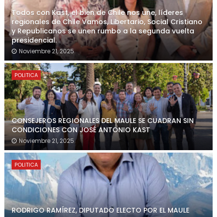
Todos con Kast, el bien de Chile nos une, líderes
regionales de Chile Vamos, Libertario, Social Cristiano
y Republicanos se unen rumbo a la segunda vuelta
presidencial.
Noviembre 21, 2025
POLITICA
CONSEJEROS REGIONALES DEL MAULE SE CUADRAN SIN
CONDICIONES CON JOSÉ ANTONIO KAST
Noviembre 21, 2025
POLITICA
RODRIGO RAMÍREZ, DIPUTADO ELECTO POR EL MAULE