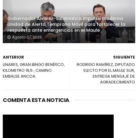
Gobernador Álvarez-Salamanca impulsa moderna
Unidad de Alerta Temprana Móvil para fortalecer la
respuesta ante emergencias en el Maule
Agosto 07, 2026
ANTERIOR
SIGUIENTE
LINARES, GRAN BINGO BENÉFICO,
RODRIGO RAMÍREZ, DIPUTADO
KILOMETRO 19,5 , CAMINO
ELECTO POR EL MAULE SUR,
EMBALSE ANCOA
ENTREGA MENSAJE DE
AGRADECIMIENTO
COMENTA ESTA NOTICIA