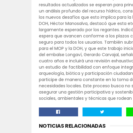
resultados actualizados se esperan para prin
un análisis profundo del recurso hídrico, con
los nuevos desafíos que esto implica para la hi
DOH, Héctor Manosalva, destacó que esta eta
largamente esperado por los regantes. Indic
espera que avancen conforme a los plazos 
seguro para todos los usuarios. También sub
para el MOP y la DOH, y que este trabajo inici
del embalse Longaví, Gerardo Carvajal, seña
cuatro años e incluirá una revisión exhaustiv
un estudio de factibilidad con enfoque integ
arqueología, biótica y participación ciudada
participe de manera constante en la toma de
necesidades locales. Este proceso busca no so
asegurar una gestión participativa y sostenib
sociales, ambientales y técnicas que rodean
NOTICIAS RELACIONADAS