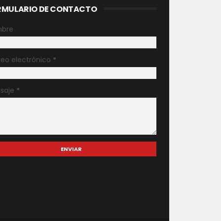
RMULARIO DE CONTACTO
bre
reo electrónico
*
saje
*