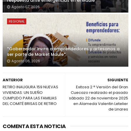
respuesta ante emergencias en el Maule
Agosto 07, 2026
REGIONAL
*Gobernador invita a emprendedores y artesanos a
ser parte de Market Maule*
Agosto 06, 2026
ANTERIOR
SIGUIENTE
RETIRO INAUGURA 159 NUEVAS
Exitosa 2 ° Versión del Gran
VIVIENDAS: UN SUEÑO
Cuecazo realizado el pasado
CUMPLIDO PARA LAS FAMILIAS
sábado 22 de noviembre 2025
DEL COMITÉ BRISAS DE RETIRO
en Alameda Valentin Letelier
de Linares
COMENTA ESTA NOTICIA