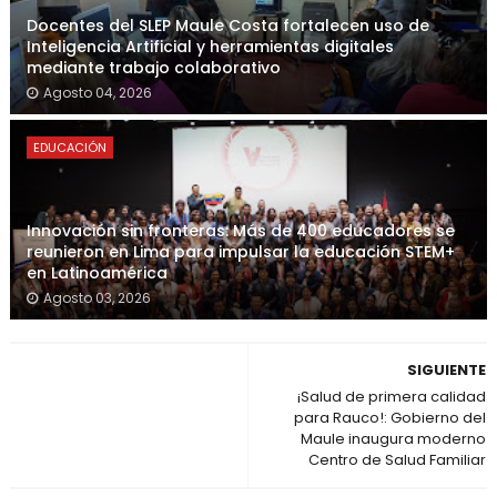
Docentes del SLEP Maule Costa fortalecen uso de
Inteligencia Artificial y herramientas digitales
mediante trabajo colaborativo
Agosto 04, 2026
EDUCACIÓN
Innovación sin fronteras: Más de 400 educadores se
reunieron en Lima para impulsar la educación STEM+
en Latinoamérica
Agosto 03, 2026
SIGUIENTE
¡Salud de primera calidad
para Rauco!: Gobierno del
Maule inaugura moderno
Centro de Salud Familiar