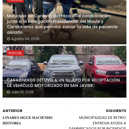
Municipio de Curepto destaca vital colaboración
junto a la Delegación Presidencial del Maule y
Carabineros que permitió salvar la vida de paciente
aislado
Agosto 04, 2026
POLICIAL
CARABINEROS DETUVO A UN SUJETO POR RECEPTACIÓN
DE VEHÍCULO MOTORIZADO EN SAN JAVIER.
Julio 31, 2026
ANTERIOR
SIGUIENTE
𝐋𝐈𝐍𝐀𝐑𝐄𝐒 𝐒𝐈𝐆𝐔𝐄 𝐇𝐀𝐂𝐈𝐄𝐍𝐃𝐎
MUNICIPALIDAD DE RETIRO
𝐇𝐈𝐒𝐓𝐎𝐑𝐈𝐀
ENTREGA AYUDA A
DAMNIFICADOS POR INCENDIOS