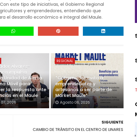
n este tipo de iniciativas, el Gobierno Regional
gricultores y emprendedores, entendiendo que
ra el desarrollo económico e integral del Maule.
REGIONAL
dor Álvarez-
nca impulsa
 Unidad de Alerta
*Gobernador invita a
a Móvil para
emprendedores y
cer la respuesta ante
artesanos a ser parte de
cias en el Maule
Market Maule*
 07, 2026
Agosto 06, 2026
SIGUIENTE
CAMBIO DE TRÁNSITO EN EL CENTRO DE LINARES