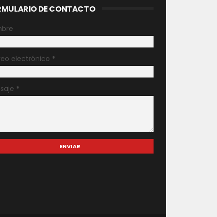
RMULARIO DE CONTACTO
bre
reo electrónico
*
saje
*