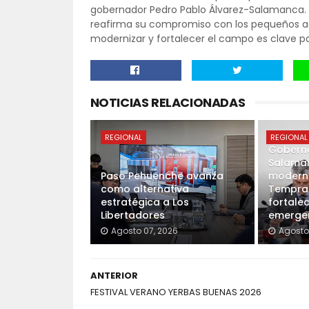
gobernador Pedro Pablo Álvarez-Salamanca. Co
reafirma su compromiso con los pequeños a
modernizar y fortalecer el campo es clave pa
NOTICIAS RELACIONADAS
REGIONAL
REGIONAL
Goberna
Salama
Paso Pehuenche avanza
moderna
como alternativa
Tempran
estratégica a Los
fortale
Libertadores
emergen
Agosto 07, 2026
Agosto
ANTERIOR
FESTIVAL VERANO YERBAS BUENAS 2026