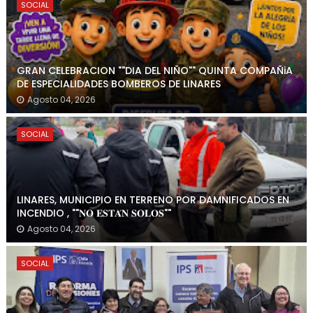
SOCIAL
GRAN CELEBRACION ""DIA DEL NIÑO"" QUINTA COMPAÑiA
DE ESPECIALIDADES BOMBEROS DE LINARES
Agosto 04, 2026
SOCIAL
LINARES, MUNICIPIO EN TERRENO POR DAMNIFICADOS EN
INCENDIO , ""𝐍𝐎 𝐄𝐒𝐓𝐀́𝐍 𝐒𝐎𝐋𝐎𝐒""
Agosto 04, 2026
SOCIAL