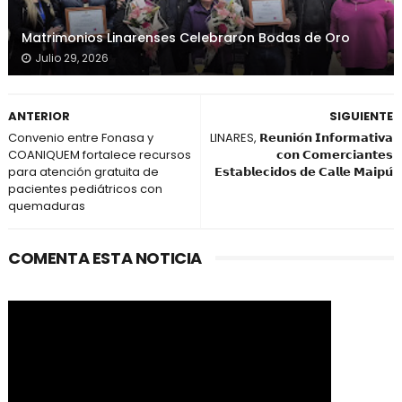
Matrimonios Linarenses Celebraron Bodas de Oro
Julio 29, 2026
ANTERIOR
SIGUIENTE
Convenio entre Fonasa y
LINARES, 𝗥𝗲𝘂𝗻𝗶𝗼́𝗻 𝗜𝗻𝗳𝗼𝗿𝗺𝗮𝘁𝗶𝘃𝗮
COANIQUEM fortalece recursos
𝗰𝗼𝗻 𝗖𝗼𝗺𝗲𝗿𝗰𝗶𝗮𝗻𝘁𝗲𝘀
para atención gratuita de
𝗘𝘀𝘁𝗮𝗯𝗹𝗲𝗰𝗶𝗱𝗼𝘀 𝗱𝗲 𝗖𝗮𝗹𝗹𝗲 𝗠𝗮𝗶𝗽𝘂́
pacientes pediátricos con
quemaduras
COMENTA ESTA NOTICIA