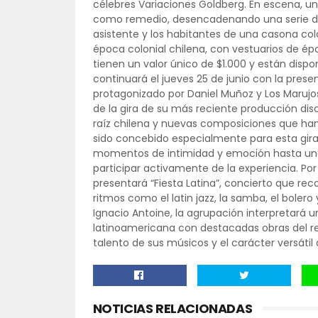
célebres Variaciones Goldberg. En escena, 
como remedio, desencadenando una serie de 
asistente y los habitantes de una casona colon
época colonial chilena, con vestuarios de ép
tienen un valor único de $1.000 y están dispon
continuará el jueves 25 de junio con la pre
protagonizado por Daniel Muñoz y Los Marujos
de la gira de su más reciente producción dis
raíz chilena y nuevas composiciones que han
sido concebido especialmente para esta gira
momentos de intimidad y emoción hasta una v
participar activamente de la experiencia. Por
presentará “Fiesta Latina”, concierto que rec
ritmos como el latin jazz, la samba, el bolero
Ignacio Antoine, la agrupación interpretará
latinoamericana con destacadas obras del re
talento de sus músicos y el carácter versátil
NOTICIAS RELACIONADAS