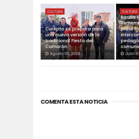
CULTURA
CULTURA
Banda l
Rememb
Curepto se prepara para
Brasil t
una nueva versión de la
interca
tradicional Fiesta del
pedagó
Camarón
comunid
Agosto 05, 2026
Julio 3
COMENTA ESTA NOTICIA