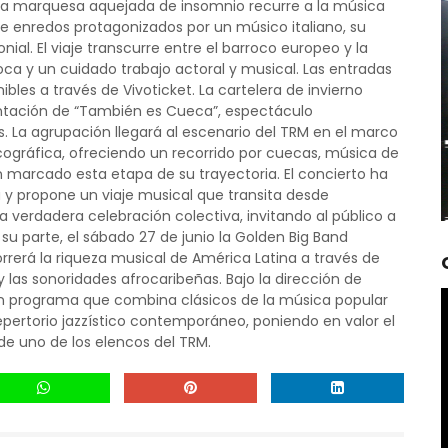
una marquesa aquejada de insomnio recurre a la música
enredos protagonizados por un músico italiano, su
ial. El viaje transcurre entre el barroco europeo y la
oca y un cuidado trabajo actoral y musical. Las entradas
ibles a través de Vivoticket. La cartelera de invierno
sentación de “También es Cueca”, espectáculo
. La agrupación llegará al escenario del TRM en el marco
cográfica, ofreciendo un recorrido por cuecas, música de
 marcado esta etapa de su trayectoria. El concierto ha
 y propone un viaje musical que transita desde
erdadera celebración colectiva, invitando al público a
 su parte, el sábado 27 de junio la Golden Big Band
orrerá la riqueza musical de América Latina a través de
 y las sonoridades afrocaribeñas. Bajo la dirección de
 un programa que combina clásicos de la música popular
pertorio jazzístico contemporáneo, poniendo en valor el
 de uno de los elencos del TRM.