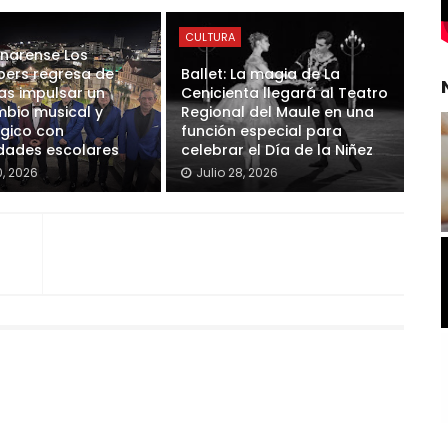
CULTURA
inarense Los
ers regresa de
Ballet: La magia de La
ras impulsar un
Cenicienta llegará al Teatro
mbio musical y
Regional del Maule en una
gico con
función especial para
ades escolares
celebrar el Día de la Niñez
0, 2026
Julio 28, 2026