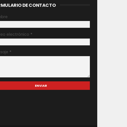
RMULARIO DE CONTACTO
bre
reo electrónico
*
saje
*