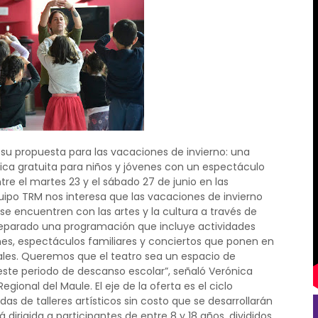
a su propuesta para las vacaciones de invierno: una
ca gratuita para niños y jóvenes con un espectáculo
ntre el martes 23 y el sábado 27 de junio en las
uipo TRM nos interesa que las vacaciones de invierno
e encuentren con las artes y la cultura a través de
reparado una programación que incluye actividades
enes, espectáculos familiares y conciertos que ponen en
cales. Queremos que el teatro sea un espacio de
ste periodo de descanso escolar”, señaló Verónica
egional del Maule. El eje de la oferta es el ciclo
das de talleres artísticos sin costo que se desarrollarán
tá dirigida a participantes de entre 8 y 18 años, divididos