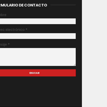
RMULARIO DE CONTACTO
bre
reo electrónico
*
saje
*