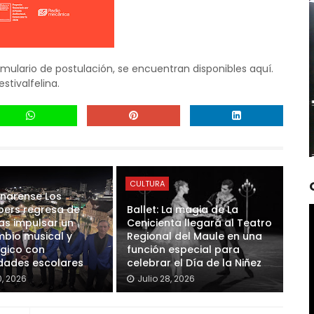
rmulario de postulación, se encuentran disponibles aquí.
stivalfelina.
CULTURA
inarense Los
ers regresa de
Ballet: La magia de La
ras impulsar un
Cenicienta llegará al Teatro
mbio musical y
Regional del Maule en una
gico con
función especial para
ades escolares
celebrar el Día de la Niñez
0, 2026
Julio 28, 2026