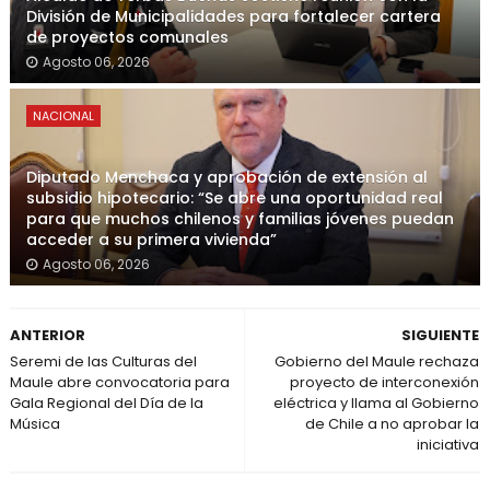
División de Municipalidades para fortalecer cartera
de proyectos comunales
Agosto 06, 2026
NACIONAL
Diputado Menchaca y aprobación de extensión al
subsidio hipotecario: “Se abre una oportunidad real
para que muchos chilenos y familias jóvenes puedan
acceder a su primera vivienda”
Agosto 06, 2026
ANTERIOR
SIGUIENTE
Seremi de las Culturas del
Gobierno del Maule rechaza
Maule abre convocatoria para
proyecto de interconexión
Gala Regional del Día de la
eléctrica y llama al Gobierno
Música
de Chile a no aprobar la
iniciativa