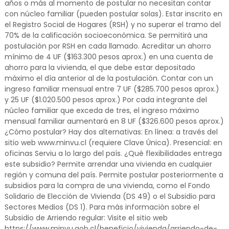
años o más al momento de postular no necesitan contar
con núcleo familiar (pueden postular solas). Estar inscrito en
el Registro Social de Hogares (RSH) y no superar el tramo del
70% de la calificación socioeconómica. Se permitirá una
postulación por RSH en cada llamado. Acreditar un ahorro
mínimo de 4 UF ($163.300 pesos aprox.) en una cuenta de
ahorro para la vivienda, el que debe estar depositado
máximo el día anterior al de la postulación. Contar con un
ingreso familiar mensual entre 7 UF ($285.700 pesos aprox.)
y 25 UF ($1.020.500 pesos aprox.) Por cada integrante del
núcleo familiar que exceda de tres, el ingreso máximo
mensual familiar aumentará en 8 UF ($326.600 pesos aprox.)
¿Cómo postular? Hay dos alternativas: En línea: a través del
sitio web www.minvu.cl (requiere Clave Única). Presencial: en
oficinas Serviu a lo largo del país. ¿Qué flexibilidades entrega
este subsidio? Permite arrendar una vivienda en cualquier
región y comuna del país. Permite postular posteriormente a
subsidios para la compra de una vivienda, como el Fondo
Solidario de Elección de Vivienda (DS 49) o el Subsidio para
Sectores Medios (DS 1). Para más información sobre el
Subsidio de Arriendo regular: Visite el sitio web
https://www.minvu.gob.cl/beneficio/vivienda/arriendo-de-