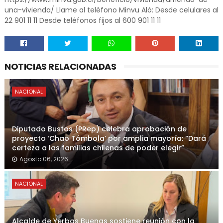
una-vivienda/ Llame al teléfono Minvu Aló: Desde celulares al
22 901 11 11 Desde teléfonos fijos al 600 901 11 11
NOTICIAS RELACIONADAS
NACIONAL
Diputado Bustos (PRep) celebra aprobación de
proyecto ‘Chao Tómbola’ por amplia mayoría: “Dará
certeza a las familias chilenas de poder elegir”
Agosto 06, 2026
NACIONAL
Alcalde de Yerbas Buenas sostiene reunión con la