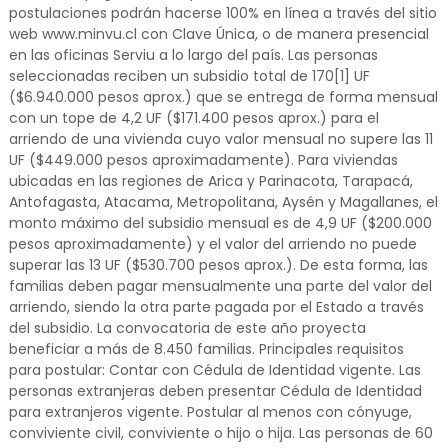
postulaciones podrán hacerse 100% en línea a través del sitio
web www.minvu.cl con Clave Única, o de manera presencial
en las oficinas Serviu a lo largo del país. Las personas
seleccionadas reciben un subsidio total de 170[1] UF
($6.940.000 pesos aprox.) que se entrega de forma mensual
con un tope de 4,2 UF ($171.400 pesos aprox.) para el
arriendo de una vivienda cuyo valor mensual no supere las 11
UF ($449.000 pesos aproximadamente). Para viviendas
ubicadas en las regiones de Arica y Parinacota, Tarapacá,
Antofagasta, Atacama, Metropolitana, Aysén y Magallanes, el
monto máximo del subsidio mensual es de 4,9 UF ($200.000
pesos aproximadamente) y el valor del arriendo no puede
superar las 13 UF ($530.700 pesos aprox.). De esta forma, las
familias deben pagar mensualmente una parte del valor del
arriendo, siendo la otra parte pagada por el Estado a través
del subsidio. La convocatoria de este año proyecta
beneficiar a más de 8.450 familias. Principales requisitos
para postular: Contar con Cédula de Identidad vigente. Las
personas extranjeras deben presentar Cédula de Identidad
para extranjeros vigente. Postular al menos con cónyuge,
conviviente civil, conviviente o hijo o hija. Las personas de 60