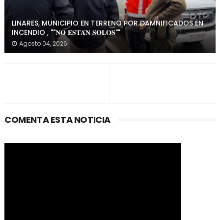
LINARES, MUNICIPIO EN TERRENO POR DAMNIFICADOS EN
INCENDIO , ""𝐍𝐎 𝐄𝐒𝐓𝐀́𝐍 𝐒𝐎𝐋𝐎𝐒""
Agosto 04, 2026
COMENTA ESTA NOTICIA