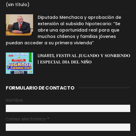
(sin título)
Diputado Menchaca y aprobación de
extensión al subsidio hipotecario: “Se
abre una oportunidad real para que
muchos chilenos y familias jóvenes
puedan acceder a su primera vivienda”
LINARES, 𝐅𝐄𝐒𝐓𝐈𝐕𝐀𝐋 𝐉𝐔𝐆𝐀𝐍𝐃𝐎 𝐘 𝐒𝐎𝐍𝐑𝐈𝐄𝐍𝐃𝐎
| 𝐄𝐒𝐏𝐄𝐂𝐈𝐀𝐋 𝐃𝐈́𝐀 𝐃𝐄𝐋 𝐍𝐈Ñ𝐎
FORMULARIO DE CONTACTO
Nombre
Correo electrónico
*