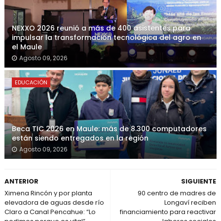
NEXXO 2026 reunió a más de 400 asistentes para
impulsar la transformación tecnológica del agro en
el Maule
Agosto 09, 2026
EDUCACIÓN
Beca TIC 2026 en Maule: más de 8.300 computadores
están siendo entregados en la región
Agosto 09, 2026
ANTERIOR
SIGUIENTE
Ximena Rincón y por planta
90 centro de madres de
elevadora de aguas desde río
Longaví reciben
Claro a Canal Pencahue: “Lo
financiamiento para reactivar