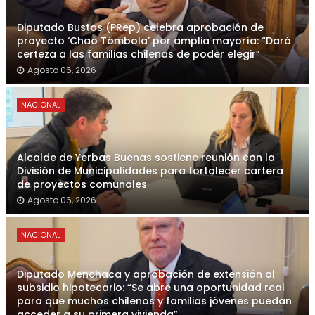
Diputado Bustos (PRep) celebra aprobación de
proyecto ‘Chao Tómbola’ por amplia mayoría: “Dará
certeza a las familias chilenas de poder elegir”
Agosto 06, 2026
NACIONAL
Alcalde de Yerbas Buenas sostiene reunión con la
División de Municipalidades para fortalecer cartera
de proyectos comunales
Agosto 06, 2026
NACIONAL
Diputado Menchaca y aprobación de extensión al
subsidio hipotecario: “Se abre una oportunidad real
para que muchos chilenos y familias jóvenes puedan
acceder a su primera vivienda”