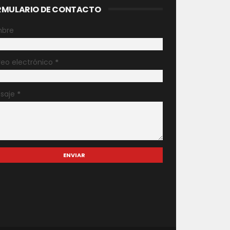
RMULARIO DE CONTACTO
bre
reo electrónico
*
saje
*