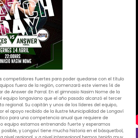
s competidores fuertes para poder quedarse con el título
uipos fuera de la región, comenzará este viernes 14 de
lar de Answer de Parral. En el gimnasio Nasim Nome de la
 del equipo longaviano que el año pasado alcanzó el tercer
o regional. Su capitán y unos de los líderes del equipo,
r el apoyo recibido de la ilustre Municipalidad de Longaví
ístico para una competencia anual que requiere de
mo equipo estamos entrenando fuerte y esperamos
osible, y Longaví tiene mucha historia en el básquetbol,
 nivel regional, y a nivel interregional hemos tenido muy