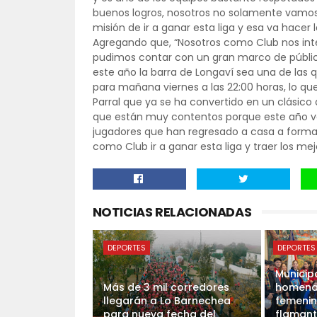
buenos logros, nosotros no solamente vamos 
misión de ir a ganar esta liga y esa va hacer
Agregando que, “Nosotros como Club nos inte
pudimos contar con un gran marco de públi
este año la barra de Longaví sea una de las q
para mañana viernes a las 22:00 horas, lo qu
Parral que ya se ha convertido en un clásico 
que están muy contentos porque este año v
jugadores que han regresado a casa a formar
como Club ir a ganar esta liga y traer los mej
NOTICIAS RELACIONADAS
DEPORTES
DEPORTES
Municip
Más de 3 mil corredores
homenaj
llegarán a Lo Barnechea
femenin
para nueva fecha del
flamant