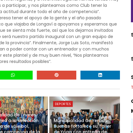
a participar, y nos planteamos como Club tener la
 la actitud durante todo el año de competencia”.
resa tener el apoyo de la gente y el año pasado
co que viajaba de Longaví a apoyarnos y esperamos que
ue se sienta más fuerte, así que los dejamos invitados
e será nuestro partido inaugural con un gran equipo de
de la provincia”. Finalmente, Jorge Luis Soto, manifestó
an a poder contar con un entrenador y con muchos
 este plantel y de muy buen nivel, “Nos planteamos
ores resultados posibles”.
DEPORTES
alidad de Linares
ea a la selección
Municipalidad de Yerbas
a de vóleibol,
Buenas fortalece su Taller
e campeona de la
de Yoga con entrega de