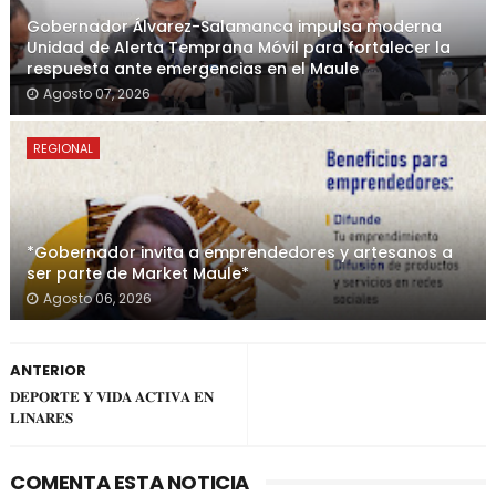
Gobernador Álvarez-Salamanca impulsa moderna
Unidad de Alerta Temprana Móvil para fortalecer la
respuesta ante emergencias en el Maule
Agosto 07, 2026
REGIONAL
*Gobernador invita a emprendedores y artesanos a
ser parte de Market Maule*
Agosto 06, 2026
ANTERIOR
𝐃𝐄𝐏𝐎𝐑𝐓𝐄 𝐘 𝐕𝐈𝐃𝐀 𝐀𝐂𝐓𝐈𝐕𝐀 𝐄𝐍
𝐋𝐈𝐍𝐀𝐑𝐄𝐒
COMENTA ESTA NOTICIA