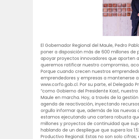
El Gobernador Regional del Maule, Pedro Pa
poner a disposición más de 600 millones de p
apoyar proyectos innovadores que aporten al 
queremos ratificar nuestro compromiso, acom
Porque cuando crecen nuestros emprendedore
emprendedores y empresas a mantenerse atent
www.corfo.gob.cl. Por su parte, el Delegado P
“como Gobierno del Presidente Kast, nuestra p
Maule en marcha. Hoy, a través de la gestió
agenda de reactivación, inyectando recursos 
orgullo informar que, además de las nuevas 
estamos ejecutando una cartera robusta que 
millones y proyectos de continuidad que supe
hablando de un despliegue que supera los 1.5
Productivo Regional. Estas no son solo cifra