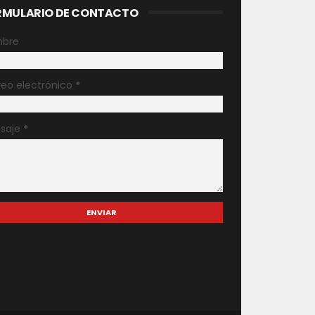
RMULARIO DE CONTACTO
bre
reo electrónico
*
saje
*