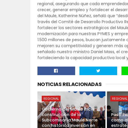
regional, asegurando que cada emprendedor
crecer, generar empleo y fortalecer el desar
del Maule, Katherine Núñez, señaló que “desd
través del Comité de Desarrollo Productivo 
fortalecer los sectores estratégicos del Mau
modernización para nuestras PYMES y empren
1.500 millones de pesos, buscan justamente 
mejoren su competitividad y generen más opo
señalado nuestro ministro Daniel Mass, el c
fortaleciendo la capacidad productiva local 
NOTICIAS RELACIONADAS
REGIONAL
REGIONAL
Gobierno del Maule inicia
construcción de la
Paso Pe
Subcomisaría Maule Norte
como al
con histórica inversión en
estraté