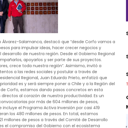
blo Álvarez-Salamanca, destacó que “desde Corfo vamos a
esos para impulsar ideas, hacer crecer negocios y
desarrollo de nuestra región. Desde el Gobierno Regional
pañarlos, apoyarlos y ser parte de sus proyectos.
s, crece toda nuestra región”. Asimismo, invitó a
os a las redes sociales y postular a través de
residencial Regional, Juan Eduardo Prieto, enfatizó que
rioridad es y será siempre poner a Chile y a la Región del
n de Corfo, estamos dando pasos concretos en esta
directos al corazón de nuestra productividad. Es un
convocatorias por más de 604 millones de pesos,
incluye el Programa Activa Inversión por casi 419
ran los 480 millones de pesos. En total, estamos
21 millones de pesos a través del Comité de Desarrollo
s; es el compromiso del Gobierno con el ecosistema