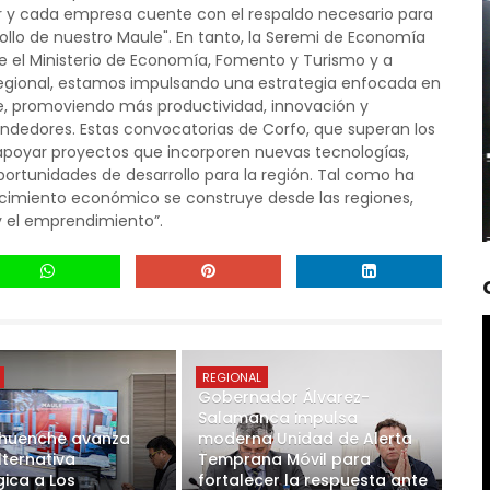
 y cada empresa cuente con el respaldo necesario para
rollo de nuestro Maule". En tanto, la Seremi de Economía
e el Ministerio de Economía, Fomento y Turismo y a
Regional, estamos impulsando una estrategia enfocada en
le, promoviendo más productividad, innovación y
dedores. Estas convocatorias de Corfo, que superan los
apoyar proyectos que incorporen nuevas tecnologías,
rtunidades de desarrollo para la región. Tal como ha
recimiento económico se construye desde las regiones,
y el emprendimiento”.
REGIONAL
Gobernador Álvarez-
Salamanca impulsa
huenche avanza
moderna Unidad de Alerta
ternativa
Temprana Móvil para
gica a Los
fortalecer la respuesta ante