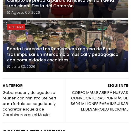
Curepto se prepara para una nueva versión de la
tradicional Fiesta del Camarón
Agosto 05, 2026
CULTURA
Banda linarense Los Remembers regresa de Brasil
tras impulsar un intercambio musical y pedagógico
con comunidades escolares
Julio 30, 2026
ANTERIOR
SIGUIENTE
Gobernador y delegado se
CORFO MAULE ABRIRÁ NUEVAS
reúnen con ministra Steinert
CONVOCATORIAS POR MÁS DE
para fortalecer seguridad y
$604 MILLONES PARA IMPULSAR
concretar escuela de
EL DESARROLLO REGIONAL
Carabineros en el Maule