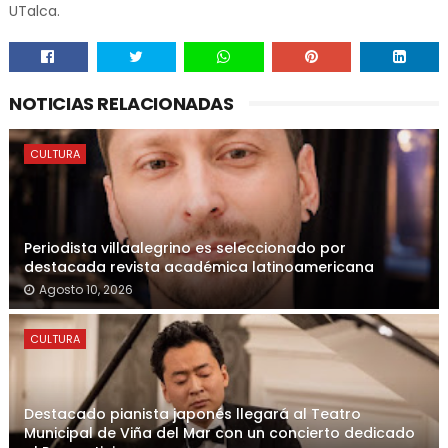
UTalca.
NOTICIAS RELACIONADAS
CULTURA
Periodista villaalegrino es seleccionado por
destacada revista académica latinoamericana
Agosto 10, 2026
CULTURA
Destacado pianista japonés llegará al Teatro
Municipal de Viña del Mar con un concierto dedicado