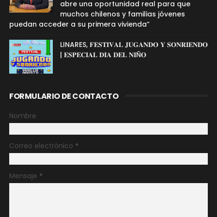
abre una oportunidad real para que
muchos chilenos y familias jóvenes
puedan acceder a su primera vivienda”
LINARES, 𝐅𝐄𝐒𝐓𝐈𝐕𝐀𝐋 𝐉𝐔𝐆𝐀𝐍𝐃𝐎 𝐘 𝐒𝐎𝐍𝐑𝐈𝐄𝐍𝐃𝐎
| 𝐄𝐒𝐏𝐄𝐂𝐈𝐀𝐋 𝐃𝐈́𝐀 𝐃𝐄𝐋 𝐍𝐈Ñ𝐎
FORMULARIO DE CONTACTO
Nombre
Correo electrónico
*
Mensaje
*