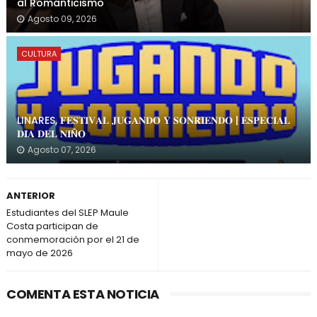
al Romanticismo
Agosto 09, 2026
CULTURA
LINARES, 𝐅𝐄𝐒𝐓𝐈𝐕𝐀𝐋 𝐉𝐔𝐆𝐀𝐍𝐃𝐎 𝐘 𝐒𝐎𝐍𝐑𝐈𝐄𝐍𝐃𝐎 | 𝐄𝐒𝐏𝐄𝐂𝐈𝐀𝐋
𝐃𝐈́𝐀 𝐃𝐄𝐋 𝐍𝐈Ñ𝐎
Agosto 07, 2026
ANTERIOR
Estudiantes del SLEP Maule
Costa participan de
conmemoración por el 21 de
mayo de 2026
COMENTA ESTA NOTICIA